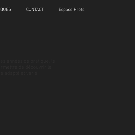
IQUES
CONTACT
Espace Profs
ues années de pratique, le
rmettra de découvrir le
re adapté et varié.