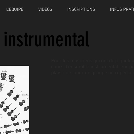
L'EQUIPE
VIDEOS
INSCRIPTIONS
INFOS PRAT
 instrumental
Pour les musiciens qui ont déjà quelq
cours d'ensemble instrumental leur pe
plaisir de jouer en groupe un répertoi